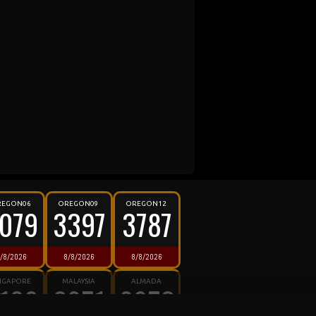
REGON06
OREGON09
OREGON12
079
3397
3787
/8/2026
8/8/2026
8/8/2026
NGAPORE
MALAYSIA
ALMADA
102
6851
8953