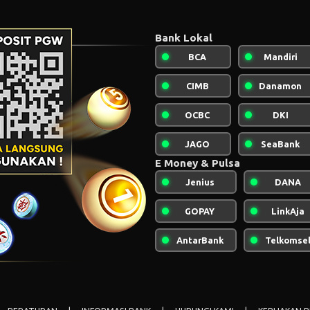
Bank Lokal
BCA
Mandiri
CIMB
Danamon
OCBC
DKI
JAGO
SeaBank
E Money & Pulsa
Jenius
DANA
GOPAY
LinkAja
AntarBank
Telkomse