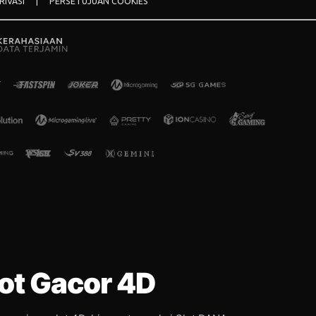
RIVASI
|
PERSETUJUAN COOKIES
ot Gacor 4D