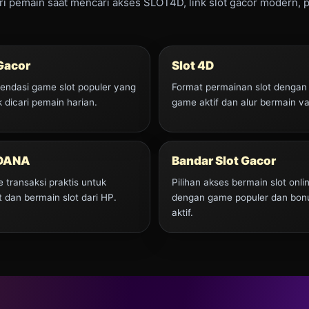
ri pemain saat mencari akses SLOT4D, link slot gacor modern, 
Gacor
Slot 4D
ndasi game slot populer yang
Format permainan slot dengan 
 dicari pemain harian.
game aktif dan alur bermain var
 DANA
Bandar Slot Gacor
 transaksi praktis untuk
Pilihan akses bermain slot onli
t dan bermain slot dari HP.
dengan game populer dan bon
aktif.