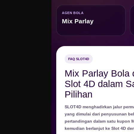
AGEN BOLA
Mix Parlay
FAQ SLOT4D
Mix Parlay Bola
Slot 4D dalam S
Pilihan
SLOT4D menghadirkan jalur perm
yang dimulai dari penyusunan be
pertandingan dalam satu kupon Mi
kemudian berlanjut ke Slot 4D de