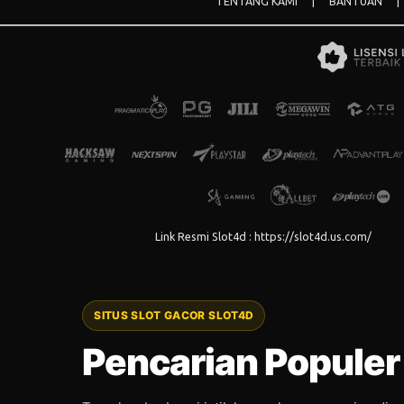
TENTANG KAMI
|
BANTUAN
|
Link Resmi Slot4d : https://slot4d.us.com/
SITUS SLOT GACOR SLOT4D
Pencarian Populer