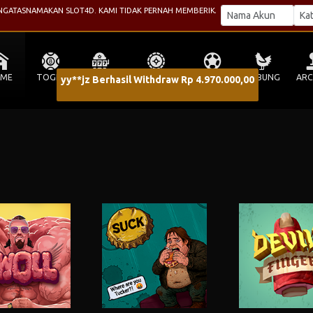
GATASNAMAKAN SLOT4D. KAMI TIDAK PERNAH MEMBERIKAN REKENING CADANGAN YA
ME
TOGEL
SLOT
LIVE CASINO
SPORT
SABUNG
ARC
yy**jz Berhasil Withdraw Rp 4.970.000,00