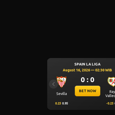
8/8/2026
8/8/2026
8/8/20
QINGHAI P
91
8/8/20
UEFA CHAMPIONS LEAGUE QUALIF
August 12, 2026 — 01:30 WIB
0 : 0
Previous
BET NOW
SK Sturm
Fener
Graz
-0.5
0.95
0.5
0