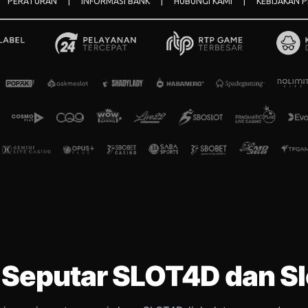
PERATURAN
|
INFORMASI BANK
|
HUBUNGI KAMI
|
KEBIJAKAN P
 Seputar SLOT4D dan Sl