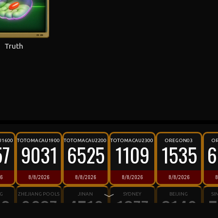
Truth
U1600
TOTOMACAU1900
TOTOMACAU2200
TOTOMACAU2300
OREGON03
O
57
9031
6525
1109
1535
6
26
8/8/2026
8/8/2026
8/8/2026
8/8/2026
8
NG
ZHEJIANG POOLS
JINAN
SYDNEY
BEIJING
SI
76
9237
4519
1377
3149
5