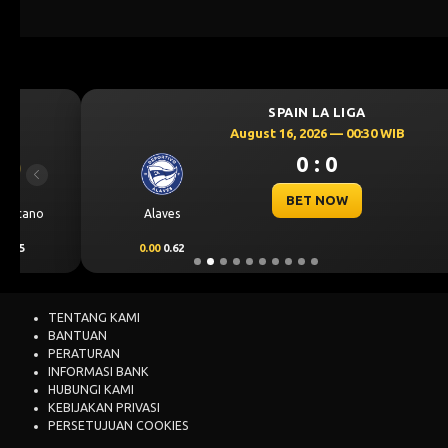
SPAIN LA LIGA
August 16, 2026 — 00:30 WIB
0 : 0
Previous
BET NOW
Alaves
Getafe
0.00
0.62
0.00
-0.72
TENTANG KAMI
BANTUAN
PERATURAN
INFORMASI BANK
HUBUNGI KAMI
KEBIJAKAN PRIVASI
PERSETUJUAN COOKIES