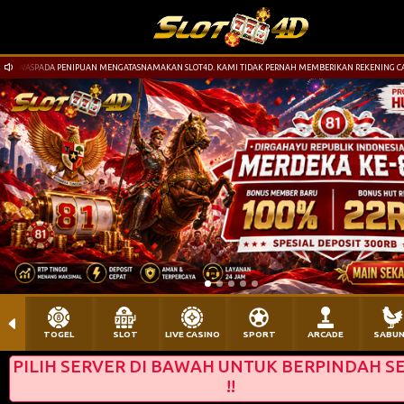
WASPADA PENIPUAN MENGATASNAMAKAN SLOT4D. KAMI TIDAK PERNAH MEMBERIKAN REKENING CADA
sb**bv Berhasil Withdraw Rp 2.694.000,00
TOGEL
SLOT
LIVE CASINO
SPORT
ARCADE
SABU
PILIH SERVER DI BAWAH UNTUK BERPINDAH S
!!