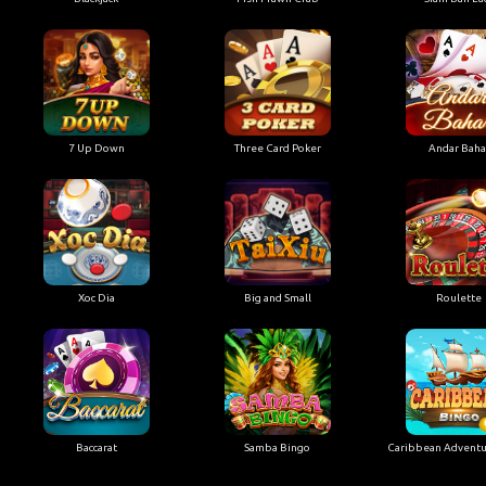
Blackjack
Fish Prawn Crab
Siam Ban Lu
7 Up Down
Three Card Poker
Andar Baha
Xoc Dia
Big and Small
Roulette
Baccarat
Samba Bingo
Caribbean Adventu