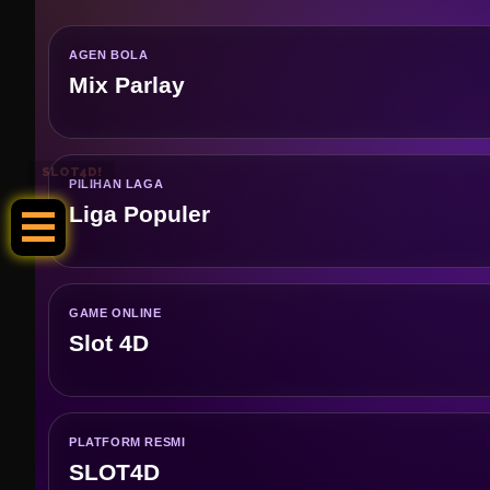
AGEN BOLA
Mix Parlay
SLOT4D!
PILIHAN LAGA
Liga Populer
GAME ONLINE
Slot 4D
PLATFORM RESMI