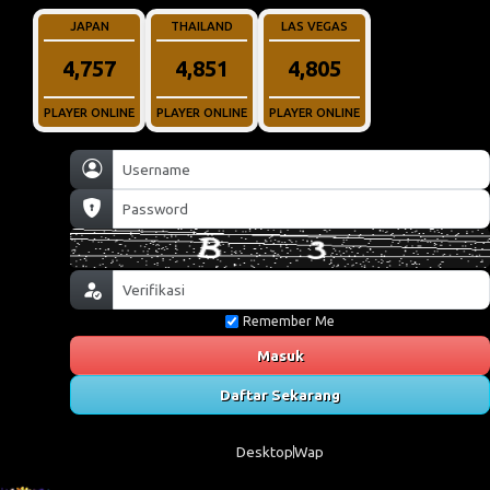
JAPAN
THAILAND
LAS VEGAS
4,757
4,851
4,805
PLAYER ONLINE
PLAYER ONLINE
PLAYER ONLINE
Remember Me
Masuk
Daftar Sekarang
Desktop
Wap