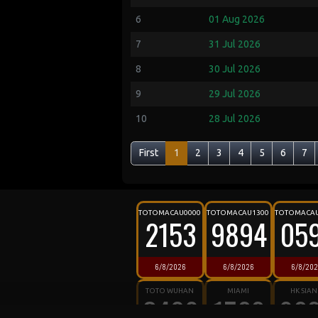
6
01 Aug 2026
7
31 Jul 2026
8
30 Jul 2026
9
29 Jul 2026
10
28 Jul 2026
First
1
2
3
4
5
6
7
TOTOMACAU0000
TOTOMACAU1300
TOTOMACA
2153
9894
05
6/8/2026
6/8/2026
6/8/20
TOTO WUHAN
MIAMI
HK SIA
3408
1522
92