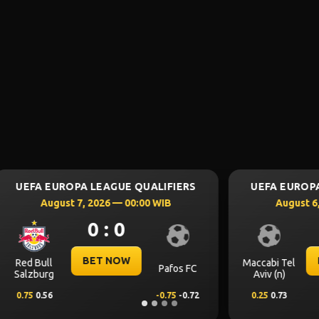
26
6/8/2026
6/8/2026
6/8/2026
6/8/2026
5
OOLS
QATAR
HONGKONG
ESPANA
MGM VEGAS
SAN
62
6642
1739
7633
4062
0
26
6/8/2026
5/8/2026
5/8/2026
6/8/2026
6
ERS
UEFA EUROPA LEAGUE QUALIFIERS
UE
August 7, 2026 — 02:00 WIB
0 : 0
BET NOW
Heart of
FC 
rs FC
Benfica
Midlothian
Kr
0.82
2.5
0.76
-2.5
-0.92
-0.