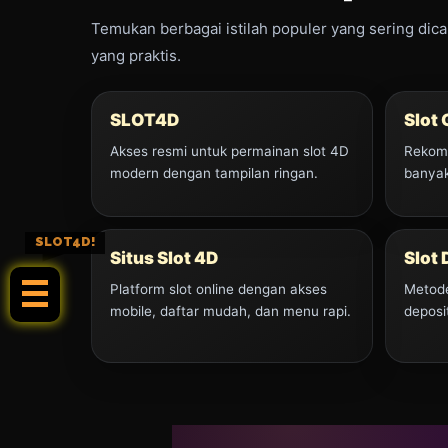
Temukan berbagai istilah populer yang sering dica
yang praktis.
SLOT4D
Slot 
Akses resmi untuk permainan slot 4D
Rekome
modern dengan tampilan ringan.
banyak
SLOT4D!
Situs Slot 4D
Slot
Platform slot online dengan akses
Metode
mobile, daftar mudah, dan menu rapi.
deposi