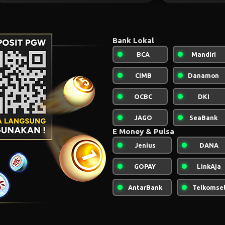
Bank Lokal
BCA
Mandiri
CIMB
Danamon
OCBC
DKI
JAGO
SeaBank
E Money & Pulsa
Jenius
DANA
GOPAY
LinkAja
AntarBank
Telkomse