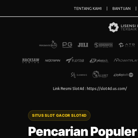
TENTANG KAMI
|
BANTUAN
|
Link Resmi Slot4d : https://slot4d.us.com/
SITUS SLOT GACOR SLOT4D
Pencarian Populer