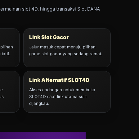
permainan slot 4D, hingga transaksi Slot DANA
Link Slot Gacor
pilihan
Jalur masuk cepat menuju pilihan
iatif.
game slot gacor yang sedang ramai.
Link Alternatif SLOT4D
ne
Akses cadangan untuk membuka
us
SLOT4D saat link utama sulit
dijangkau.