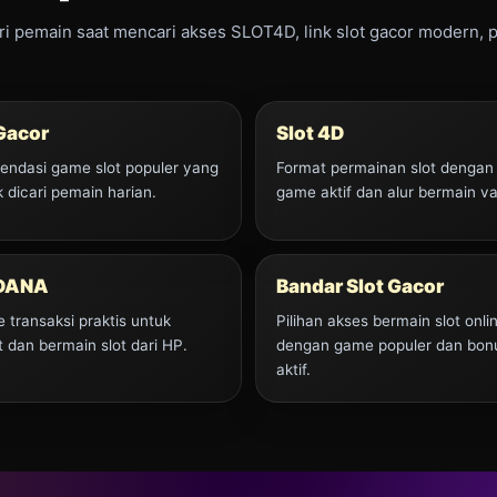
ri pemain saat mencari akses SLOT4D, link slot gacor modern, 
Gacor
Slot 4D
ndasi game slot populer yang
Format permainan slot dengan 
 dicari pemain harian.
game aktif dan alur bermain var
 DANA
Bandar Slot Gacor
 transaksi praktis untuk
Pilihan akses bermain slot onli
t dan bermain slot dari HP.
dengan game populer dan bon
aktif.