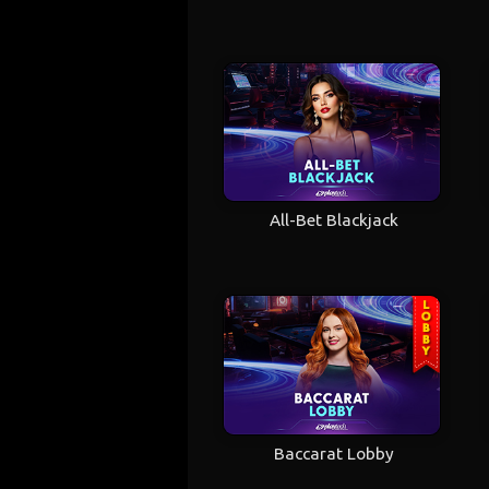
All-Bet Blackjack
Baccarat Lobby