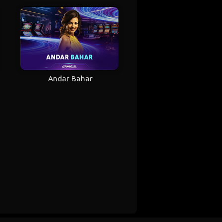
Andar Bahar