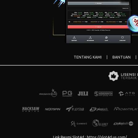
TENTANG KAMI
|
BANTUAN
|
Link Resmi Slot4d : https://slot4d.us.com/