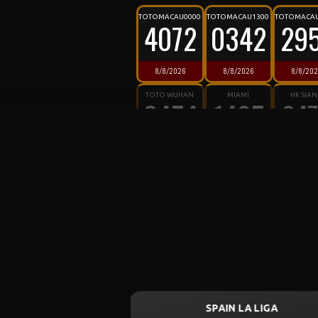
TOTOMACAU0000
TOTOMACAU1300
TOTOMACA
4072
0342
29
8/8/2026
8/8/2026
8/8/20
TOTO WUHAN
MIAMI
HK SIA
3454
1405
24
8/8/2026
8/8/2026
8/8/20
QINGHAI P
91
8/8/20
UEFA CHAMPIONS LEAGUE QUALIF