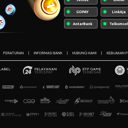
GOPAY
LinkAja
AntarBank
Telkomse
PERATURAN
|
INFORMASI BANK
|
HUBUNGI KAMI
|
KEBIJAKAN P