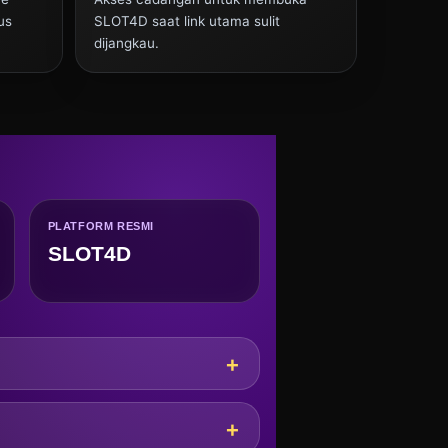
us
SLOT4D saat link utama sulit
dijangkau.
PLATFORM RESMI
SLOT4D