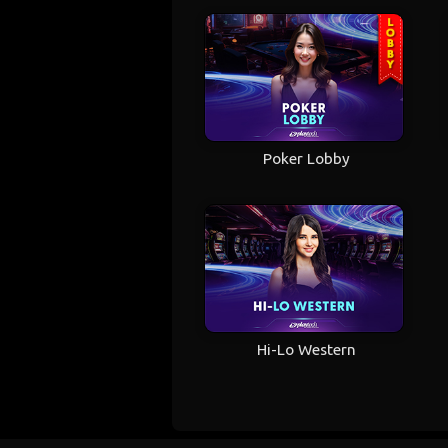
Poker Lobby
Hi-Lo Western