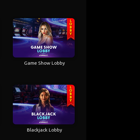
Game Show Lobby
Blackjack Lobby