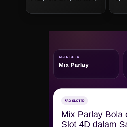
AGEN BOLA
Mix Parlay
FAQ SLOT4D
Mix Parlay Bola
Slot 4D dalam S