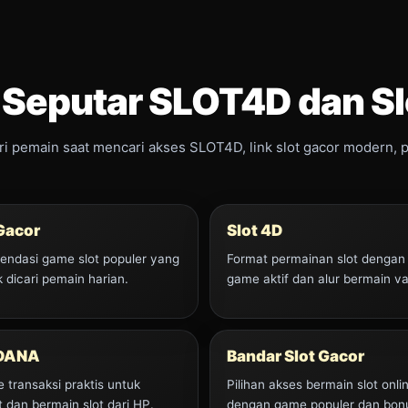
 Seputar SLOT4D dan Sl
ri pemain saat mencari akses SLOT4D, link slot gacor modern, 
Gacor
Slot 4D
ndasi game slot populer yang
Format permainan slot dengan 
 dicari pemain harian.
game aktif dan alur bermain var
 DANA
Bandar Slot Gacor
 transaksi praktis untuk
Pilihan akses bermain slot onli
t dan bermain slot dari HP.
dengan game populer dan bon