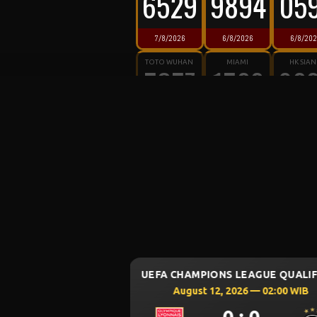
6529
9894
05
7/8/2026
6/8/2026
6/8/20
TOTO WUHAN
MIAMI
HK SIA
5357
1522
92
7/8/2026
6/8/2026
6/8/20
QINGHAI P
48
6/8/20
E-FOOTBALL F24 ELITE CLUB FRI
August 7, 2026 — 09:00 WIB
0 : 0