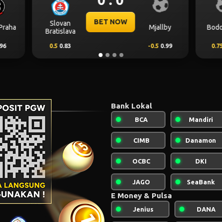
0 : 0
noord
e-S
BET NOW
e-Finland
e-Germany
0.92
-0.
-1.25
-0.89
1.25
0.65
Bank Lokal
BCA
Mandiri
CIMB
Danamon
OCBC
DKI
JAGO
SeaBank
E Money & Pulsa
Jenius
DANA