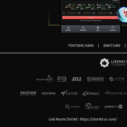
TENTANG KAMI
|
BANTUAN
|
Link Resmi Slot4d : https://slot4d.us.com/