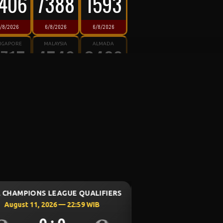
406
7388
1593
/8/2026
6/8/2026
6/8/2026
NGAPORE
MALAYSIA
ALMADA
715
4549
3428
/8/2026
6/8/2026
6/8/2026
DS MACAU
924
/8/2026
OTBALL F24 ELITE CLUB FRIENDLY
August 7, 2026 — 09:00 WIB
0 : 0