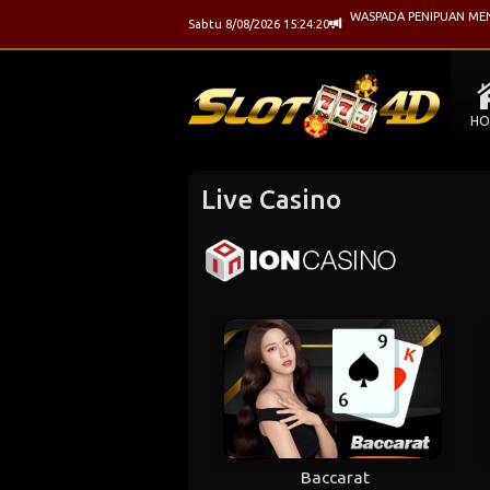
WASPADA PENIPUAN MEN
Sabtu 8/08/2026 15:24:21
HO
Live Casino
Baccarat