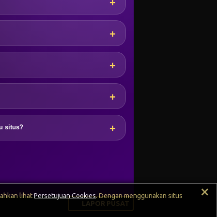
u situs?
×
ahkan lihat
Persetujuan Cookies
. Dengan menggunakan situs
LAPOR PUSAT