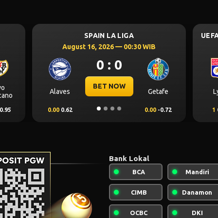
IERS
UEFA CHAMPIONS LEAGUE QUALIFIERS
UEF
August 12, 2026 — 01:15 WIB
0 : 0
BET NOW
Slovan
bahce
Mjallby
Bodo
Bratislava
.87
0.5
0.83
-0.5
0.99
0.7
Bank Lokal
BCA
Mandiri
CIMB
Danamon
OCBC
DKI