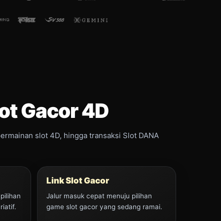
ot Gacor 4D
permainan slot 4D, hingga transaksi Slot DANA
Link Slot Gacor
pilihan
Jalur masuk cepat menuju pilihan
iatif.
game slot gacor yang sedang ramai.