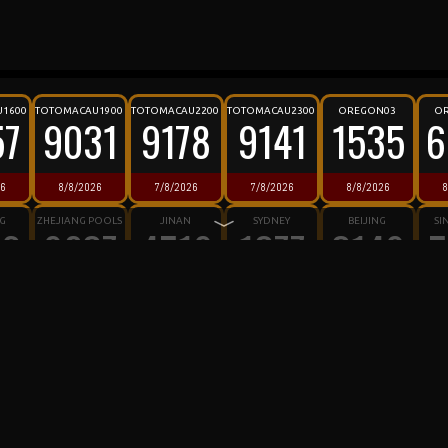
U1600
TOTOMACAU1900
TOTOMACAU2200
TOTOMACAU2300
OREGON03
O
57
9031
9178
9141
1535
6
26
8/8/2026
7/8/2026
7/8/2026
8/8/2026
8
NG
ZHEJIANG POOLS
JINAN
SYDNEY
BEIJING
SI
76
9237
4519
1377
3149
5
26
8/8/2026
8/8/2026
8/8/2026
8/8/2026
8
OOLS
QATAR
HONGKONG
ESPANA
MGM VEGAS
SAN
63
5256
6011
7645
4325
8
26
8/8/2026
7/8/2026
7/8/2026
8/8/2026
8