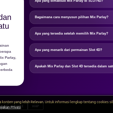
Apa yang dimaksud Mix Parlay di SLOT4D?
 dan
Bagaimana cara menyusun pilihan Mix Parlay?
atu
Apa yang tersedia setelah memilih Mix Parlay?
ainan
Apa yang menarik dari permainan Slot 4D?
berapa
x Parlay,
ngan
Apakah Mix Parlay dan Slot 4D tersedia dalam sat
 berbeda
 konten yang lebih Relevan. Untuk informasi lengkap tentang cookies sil
erved.
MOBILE
WAP
ijakan Privasi
.