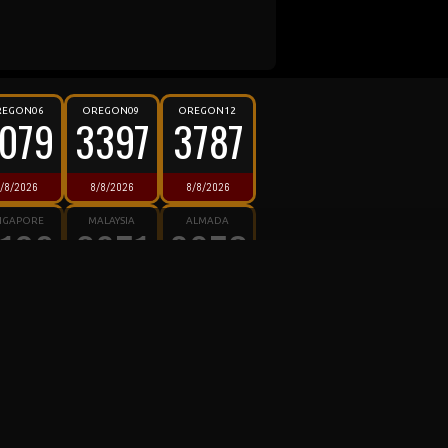
REGON06
OREGON09
OREGON12
079
3397
3787
/8/2026
8/8/2026
8/8/2026
NGAPORE
MALAYSIA
ALMADA
102
6851
8953
/8/2026
8/8/2026
8/8/2026
DS MACAU
519
/8/2026