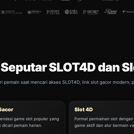
 Seputar SLOT4D dan Sl
ri pemain saat mencari akses SLOT4D, link slot gacor modern, 
Gacor
Slot 4D
ndasi game slot populer yang
Format permainan slot dengan 
 dicari pemain harian.
game aktif dan alur bermain var