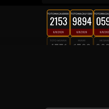
TOTOMACAU0000
TOTOMACAU1300
TOTOMACA
2153
9894
05
6/8/2026
6/8/2026
6/8/20
TOTO WUHAN
MIAMI
HK SIA
4551
1522
92
6/8/2026
6/8/2026
6/8/20
QINGHAI P
22
5/8/20