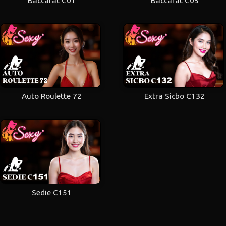
Baccarat C01
Baccarat C05
Auto Roulette 72
Extra Sicbo C132
Sedie C151