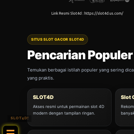
Link Resmi Slot4d : https://slot4d.us.com/
SITUS SLOT GACOR SLOT4D
Pencarian Populer
Temukan berbagai istilah populer yang sering dica
yang praktis.
SLOT4D
Slot 
Akses resmi untuk permainan slot 4D
Rekome
modern dengan tampilan ringan.
banyak
SLOT4D!