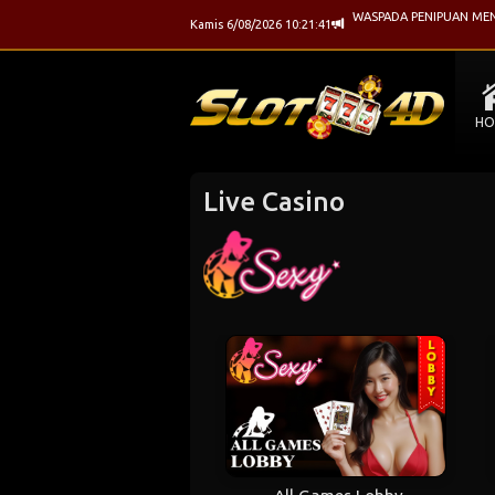
WASPADA PENIPUAN MEN
Kamis 6/08/2026 10:21:42
HO
Live Casino