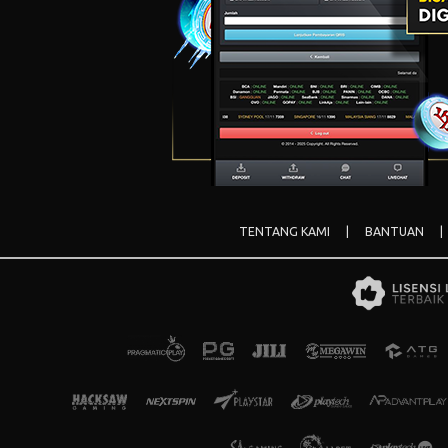
TENTANG KAMI
|
BANTUAN
|