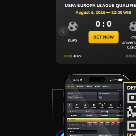
UEFA EUROPA LEAGUE QUALIFI
August 7, 2026 — 00:45 WIB
0 : 0
Previous
BET NOW
PAOK
Ander
0.5
0.66
-0.5
-