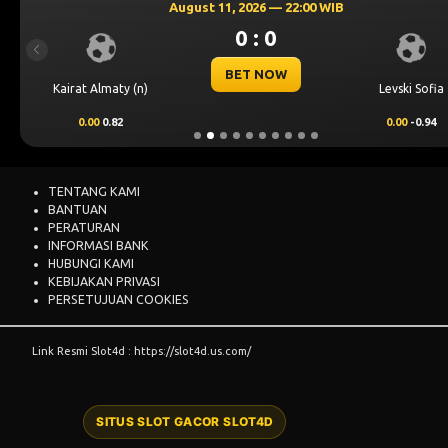
August 11, 2026 — 22:00 WIB
0 : 0
Previous
BET NOW
Kairat Almaty (n)
Levski Sofia
0.00
0.82
0.00
-0.94
TENTANG KAMI
BANTUAN
PERATURAN
INFORMASI BANK
HUBUNGI KAMI
KEBIJAKAN PRIVASI
PERSETUJUAN COOKIES
Link Resmi Slot4d : https://slot4d.us.com/
SITUS SLOT GACOR SLOT4D