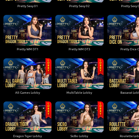
Pretty Sexy 01
Pretty Sexy 02
Pretty Sexy 
Pretty WM DT1
Pretty WM DT3
Pretty Dice
All Games Lobby
MultiTable Lobby
Baccarat Lo
Dragon Tiger Lobby
SicBo Lobby
Roulette Lo