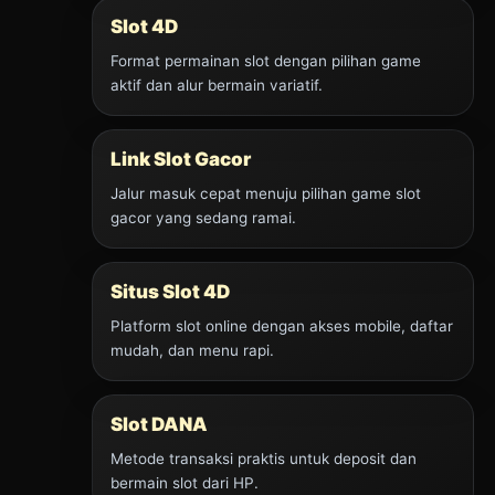
Slot 4D
Format permainan slot dengan pilihan game
aktif dan alur bermain variatif.
Link Slot Gacor
Jalur masuk cepat menuju pilihan game slot
gacor yang sedang ramai.
Situs Slot 4D
Platform slot online dengan akses mobile, daftar
mudah, dan menu rapi.
Slot DANA
Metode transaksi praktis untuk deposit dan
bermain slot dari HP.