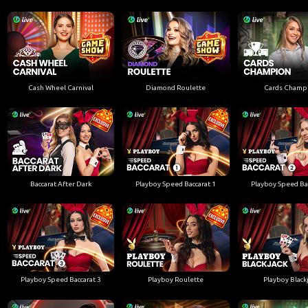
Cash Wheel Carnival
Diamond Roulette
Cards Champ
Baccarat After Dark
Playboy Speed Baccarat 1
Playboy Speed Bac
Playboy Speed Baccarat 3
Playboy Roulette
Playboy Black