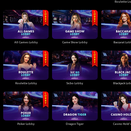
Roulette Li
All Games Lobby
Game Show Lobby
Baccarat Lo
Roulette Lobby
Sicbo Lobby
Blackjack Lo
Poker Lobby
Dragon Tiger
Casino Hold