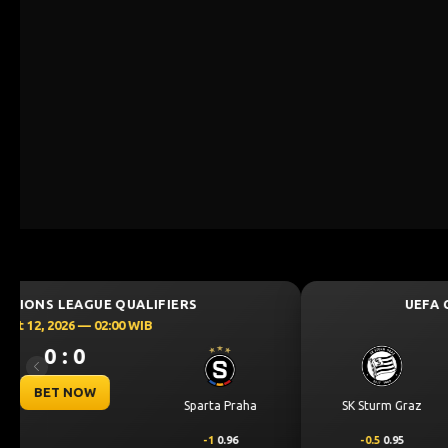
UEFA CHAMPIONS LEAGUE QUALIFIERS
August 12, 2026 — 01:30 WIB
0 : 0
Previous