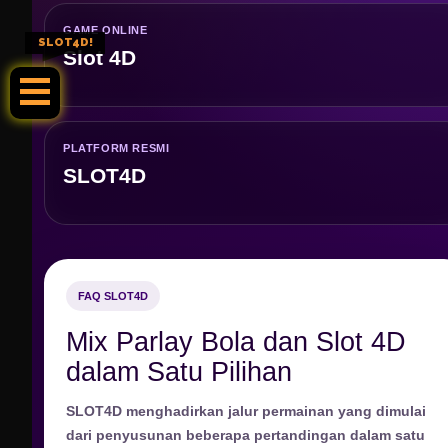
Liga Populer
SLOT4D!
GAME ONLINE
Slot 4D
PLATFORM RESMI
SLOT4D
FAQ SLOT4D
Mix Parlay Bola dan Slot 4D