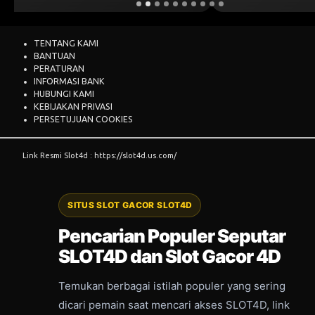
BET NOW
SK Sturm Graz
Fenerbahce
-0.5
0.95
0.5
0.87
TENTANG KAMI
BANTUAN
PERATURAN
INFORMASI BANK
HUBUNGI KAMI
KEBIJAKAN PRIVASI
PERSETUJUAN COOKIES
Link Resmi Slot4d : https://slot4d.us.com/
SITUS SLOT GACOR SLOT4D
Pencarian Populer Seputar
SLOT4D dan Slot Gacor 4D