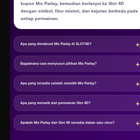
dalam Satu Pilihan
SLOT4D menghadirkan jalur permainan yang dimulai
dari penyusunan beberapa pertandingan dalam satu
kupon Mix Parlay, kemudian berlanjut ke Slot 4D
dengan simbol, fitur misteri, dan kejutan berbeda pada
setiap permainan.
Apa yang dimaksud Mix Parlay di SLOT4D?
Bagaimana cara menyusun pilihan Mix Parlay?
Apa yang tersedia setelah memilih Mix Parlay?
Apa yang menarik dari permainan Slot 4D?