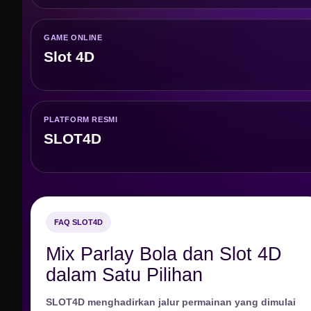
GAME ONLINE
Slot 4D
PLATFORM RESMI
SLOT4D
FAQ SLOT4D
Mix Parlay Bola dan Slot 4D
dalam Satu Pilihan
SLOT4D menghadirkan jalur permainan yang dimulai