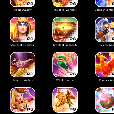
Opera Dynasty
Thai River Wonders
Guardians of Ice
Secrets of Cleopatra
Jewels of Prosperity
Galactic Ge
Genies 3 Wishes
Wild Fireworks
Phoenix Ris