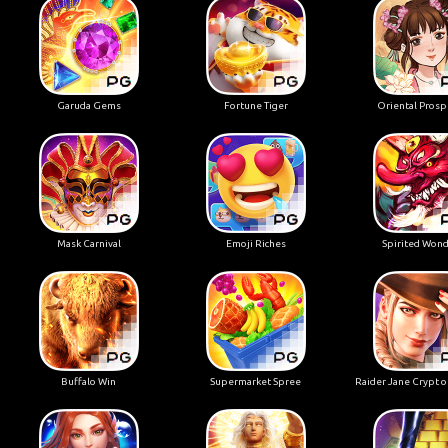
Garuda Gems
Fortune Tiger
Oriental Prosp
Mask Carnival
Emoji Riches
Spirited Won
Buffalo Win
Supermarket Spree
Raider Jane Crypt o