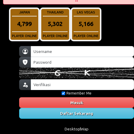
JAPAN
THAILAND
LAS VEGAS
4,799
5,302
5,166
PLAYER ONLINE
PLAYER ONLINE
PLAYER ONLINE
Remember Me
Masuk
Daftar Sekarang
Desktop
Wap