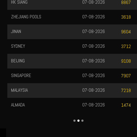
HK SIANG
07-08-2026
8867
ZHEJIANG POOLS
07-08-2026
3618
JINAN
07-08-2026
9604
SYDNEY
07-08-2026
3712
BEIJING
07-08-2026
9108
SINGAPORE
07-08-2026
7907
MALAYSIA
07-08-2026
7218
ALMADA
07-08-2026
1474