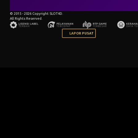
© 2015 - 2026 Copyright SLOT4D.
All Rights Reserved.
LAPOR PUSAT