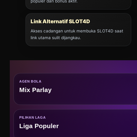
populer dan bonus aktif.
Link Alternatif SLOT4D
Akses cadangan untuk membuka SLOT4D saat
link utama sulit dijangkau.
AGEN BOLA
Mix Parlay
PILIHAN LAGA
Liga Populer