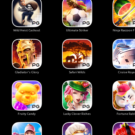
Wild Heist Cashout
Ultimate Striker
Ninja Raccoon 
Gladiator's Glory
Safari Wilds
Cruise Roya
Fruity Candy
Lucky Clover Riches
Fortune Rab