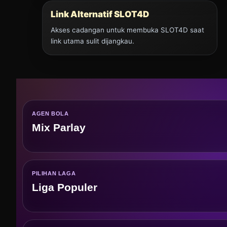
Link Alternatif SLOT4D
Akses cadangan untuk membuka SLOT4D saat
link utama sulit dijangkau.
AGEN BOLA
Mix Parlay
PILIHAN LAGA
Liga Populer