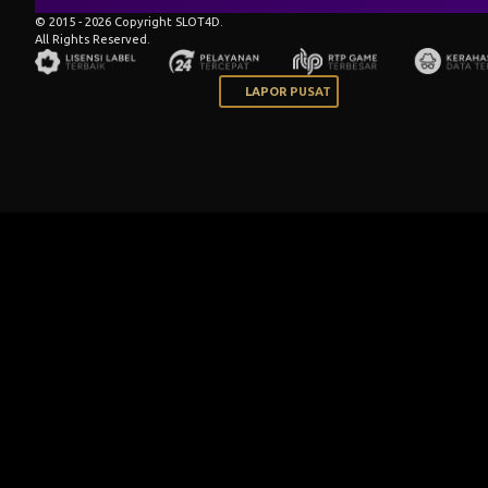
Apakah Mix Parlay dan Slot 4D tersedia dalam satu situs?
© 2015 - 2026 Copyright SLOT4D.
All Rights Reserved.
LAPOR PUSAT