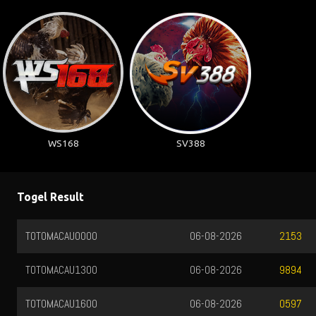
Daftar Sekarang
Desktop
Wap
WS168
SV388
Togel Result
2026
TOTO WUHAN
07-0
2153