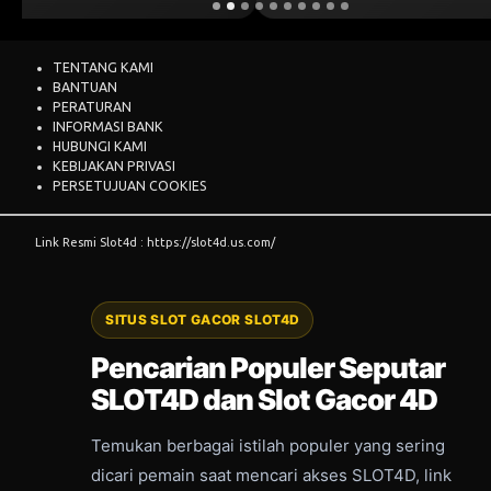
BET NOW
FC Hradec Kralove
Besiktas
-0.25
-0.89
0.25
0.77
TENTANG KAMI
BANTUAN
PERATURAN
INFORMASI BANK
HUBUNGI KAMI
KEBIJAKAN PRIVASI
PERSETUJUAN COOKIES
Link Resmi Slot4d : https://slot4d.us.com/
SITUS SLOT GACOR SLOT4D
Pencarian Populer Seputar
SLOT4D dan Slot Gacor 4D