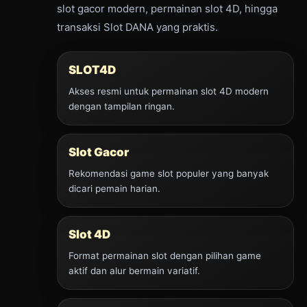
Temukan berbagai istilah populer yang sering
dicari pemain saat mencari akses SLOT4D, link
slot gacor modern, permainan slot 4D, hingga
transaksi Slot DANA yang praktis.
SLOT4D
Akses resmi untuk permainan slot 4D modern
dengan tampilan ringan.
Slot Gacor
Rekomendasi game slot populer yang banyak
dicari pemain harian.
Slot 4D