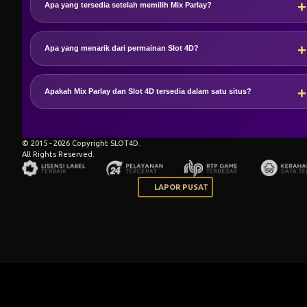
Apa yang tersedia setelah memilih Mix Parlay?
Apa yang menarik dari permainan Slot 4D?
Apakah Mix Parlay dan Slot 4D tersedia dalam satu situs?
© 2015 - 2026 Copyright SLOT4D.
All Rights Reserved.
LAPOR PUSAT