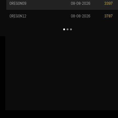
08-2026
MALAYSIA
0
3397
08-2026
ALMADA
0
3787