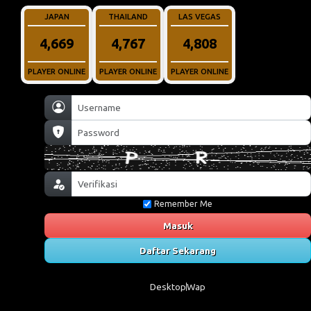
JAPAN
THAILAND
LAS VEGAS
4,669
4,767
4,808
PLAYER ONLINE
PLAYER ONLINE
PLAYER ONLINE
Remember Me
Masuk
Daftar Sekarang
Desktop
Wap