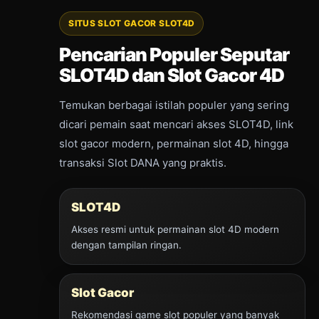
SITUS SLOT GACOR SLOT4D
Pencarian Populer Seputar
SLOT4D dan Slot Gacor 4D
Temukan berbagai istilah populer yang sering
dicari pemain saat mencari akses SLOT4D, link
slot gacor modern, permainan slot 4D, hingga
transaksi Slot DANA yang praktis.
SLOT4D
Akses resmi untuk permainan slot 4D modern
dengan tampilan ringan.
Slot Gacor