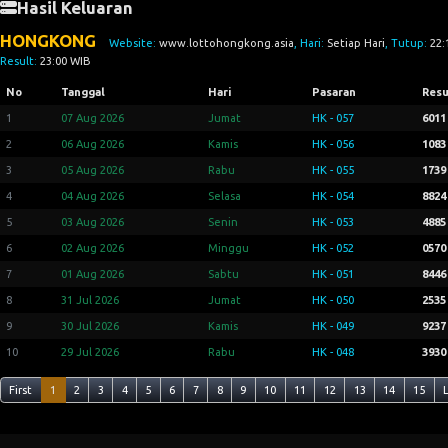
Hasil Keluaran
HONGKONG
Website:
www.lottohongkong.asia
, Hari:
Setiap Hari
, Tutup:
22:
Result:
23:00 WIB
No
Tanggal
Hari
Pasaran
Resu
1
07 Aug 2026
Jumat
HK - 057
6011
2
06 Aug 2026
Kamis
HK - 056
1083
3
05 Aug 2026
Rabu
HK - 055
1739
4
04 Aug 2026
Selasa
HK - 054
8824
5
03 Aug 2026
Senin
HK - 053
4885
6
02 Aug 2026
Minggu
HK - 052
0570
7
01 Aug 2026
Sabtu
HK - 051
8446
8
31 Jul 2026
Jumat
HK - 050
2535
9
30 Jul 2026
Kamis
HK - 049
9237
10
29 Jul 2026
Rabu
HK - 048
3930
First
1
2
3
4
5
6
7
8
9
10
11
12
13
14
15
L