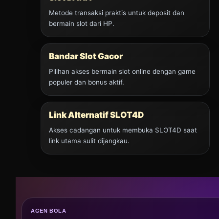
Slot DANA
Metode transaksi praktis untuk deposit dan
bermain slot dari HP.
Bandar Slot Gacor
Pilihan akses bermain slot online dengan game
populer dan bonus aktif.
Link Alternatif SLOT4D
Akses cadangan untuk membuka SLOT4D saat
link utama sulit dijangkau.